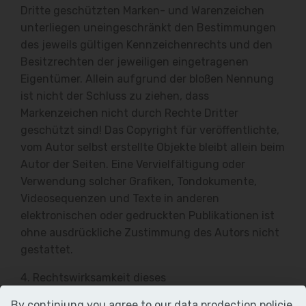
Dritte geschützten Marken- und Warenzeichen
unterliegen uneingeschränkt den Bestimmungen
des jeweils gültigen Kennzeichenrechts und den
Besitzrechten der jeweiligen eingetragenen
Eigentümer. Allein aufgrund der bloßen Nennung
ist nicht der Schluss zu ziehen, dass
Markenzeichen nicht durch Rechte Dritter
geschützt sind! Das Copyright für veröffentlichte,
vom Autor selbst erstellte Objekte bleibt allein beim
Autor der Seiten. Eine Vervielfältigung oder
Verwendung solcher Grafiken, Tondokumente,
Videosequenzen und Texte in anderen
elektronischen oder gedruckten Publikationen ist
ohne ausdrückliche Zustimmung des Autors nicht
gestattet.
4. Rechtswirksamkeit dieses
Haftungsausschlusses
By continiung you agree to our
data prodection policie
.