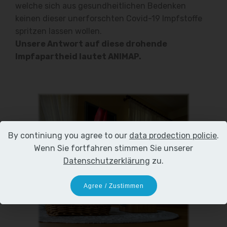
welche sich aus gesundheitlichen Bedenken
keinen dieser unerforschten Covid-19 Impfstoffe
spritzen lassen wollen.
Unsere Antwort auf diese drohende
Impfapartheid lautet ANIMAP.
By continiung you agree to our
data prodection policie
.
Wenn Sie fortfahren stimmen Sie unserer
Datenschutzerklärung
zu.
Agree / Zustimmen